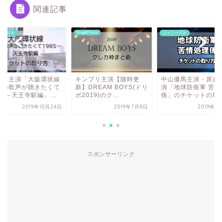
関連記事
King&Prince
ーズJr.
ジャニーズJr.
龍太主演「大阪環状線
キンプリ主演【随時更
中山優馬主演・原嘉
君の歌声が聴きたくて
新】DREAM BOYS(ドリ
演「地球防衛軍 苦情
85～天王寺駅編」...
ボ2019)のク...
係」のチケットの取り.
2019年10月24日
2019年7月8日
2019年1
スポンサーリンク