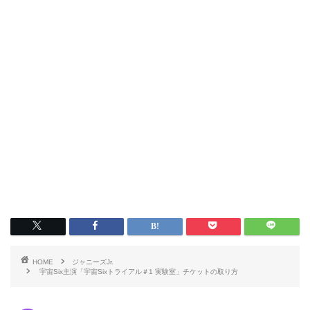
HOME
ジャニーズJr.
宇宙Six主演「宇宙Sixトライアル＃1 実験室」チケットの取り方