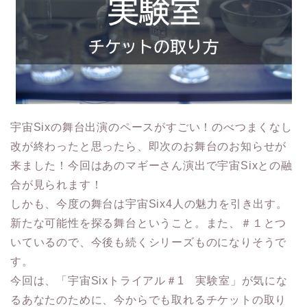
宇宙Sixの舞台出演のペースがすごい！のべつまくなし
改が終わったと思ったら、即次のお舞台のお知らせが
来ました！今回はあのマギーさん演出で宇宙Sixとの融
合が見られます！
しかも、今度の舞台は宇宙Six4人の魅力を引き出す。
新たな可能性を探る舞台ということ。また、＃１とつ
いているので、今後も続くシリーズものになりそうで
す。
今回は、「宇宙Sixトライアル＃1 実験室」が気にな
るあなたのために、今からでも取れるチケットの取り