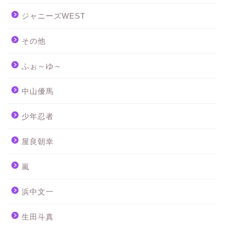
ジャニーズWEST
その他
ふぉ～ゆ～
中山優馬
少年忍者
屋良朝幸
嵐
浜中文一
生田斗真