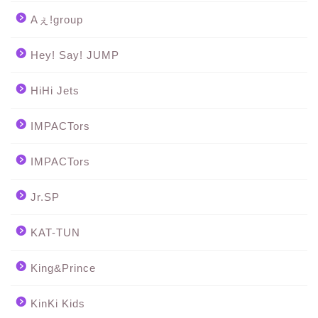
Aぇ!group
Hey! Say! JUMP
HiHi Jets
IMPACTors
IMPACTors
Jr.SP
KAT-TUN
King&Prince
KinKi Kids