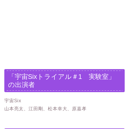
「宇宙Sixトライアル＃1 実験室」
の出演者
宇宙Six
山本亮太、江田剛、松本幸大、原嘉孝