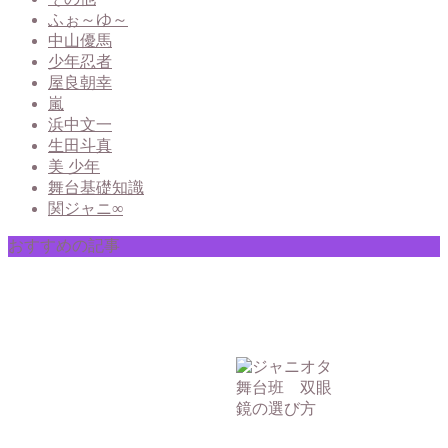
ふぉ～ゆ～
中山優馬
少年忍者
屋良朝幸
嵐
浜中文一
生田斗真
美 少年
舞台基礎知識
関ジャニ∞
おすすめの記事