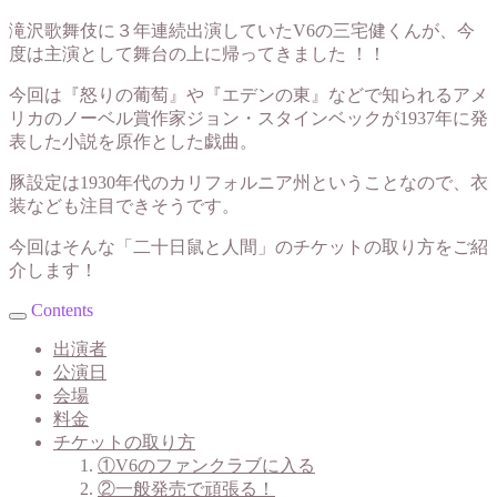
滝沢歌舞伎に３年連続出演していたV6の三宅健くんが、今
度は主演として舞台の上に帰ってきました ！！
今回は『怒りの葡萄』や『エデンの東』などで知られるアメ
リカのノーベル賞作家ジョン・スタインベックが1937年に発
表した小説を原作とした戯曲。
豚設定は1930年代のカリフォルニア州ということなので、衣
装なども注目できそうです。
今回はそんな「二十日鼠と人間」のチケットの取り方をご紹
介します！
Contents
出演者
公演日
会場
料金
チケットの取り方
①V6のファンクラブに入る
②一般発売で頑張る！