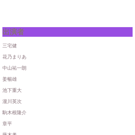
出演者
三宅健
花乃まりあ
中山祐一朗
姜暢雄
池下重大
瀧川英次
駒木根隆介
章平
藤木孝