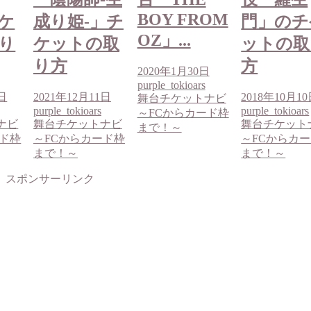
BOY FROM
ケ
成り姫‐」チ
門」のチ
OZ」...
り
ケットの取
ットの取
り方
方
2020年1月30日
purple_tokioars
0日
2021年12月11日
2018年10月1
舞台チケットナビ
purple_tokioars
purple_tokioars
～FCからカード枠
ナビ
舞台チケットナビ
舞台チケット
まで！～
ード枠
～FCからカード枠
～FCからカ
まで！～
まで！～
スポンサーリンク