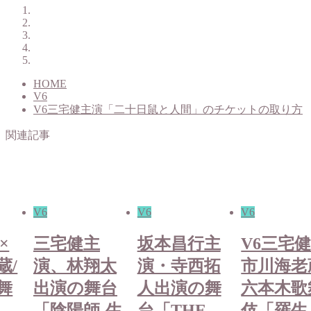
HOME
V6
V6三宅健主演「二十日鼠と人間」のチケットの取り方
関連記事
V6
V6
V6
×
三宅健主
坂本昌行主
V6三宅健
蔵/
演、林翔太
演・寺西拓
市川海老
舞
出演の舞台
人出演の舞
六本木歌
「陰陽師‐生
台「THE
伎「羅生