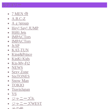
カテゴリー
7 MEN 侍
A.B.C-Z
Aぇ!group
Hey! Say! JUMP
HiHi Jets
IMPACTors
IMPACTors
Jr.SP
KAT-TUN
King&Prince
KinKi Kids
Kis-My-Ft2
NEWS
Sexy Zone
SixTONES
Snow Man
TOKIO
TravisJapan
V6
ジャニーズJr.
ジャニーズWEST
その他