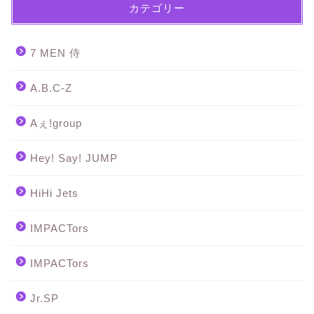
カテゴリー
7 MEN 侍
A.B.C-Z
Aぇ!group
Hey! Say! JUMP
HiHi Jets
IMPACTors
IMPACTors
Jr.SP