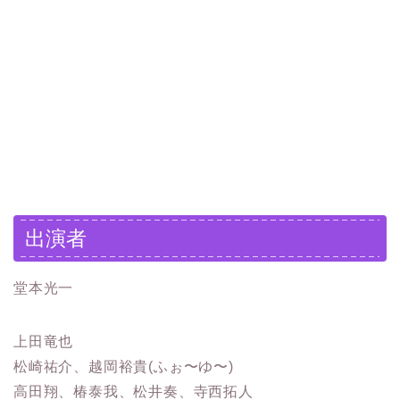
出演者
堂本光一
上田竜也
松崎祐介、越岡裕貴(ふぉ〜ゆ〜)
高田翔、椿泰我、松井奏、寺西拓人