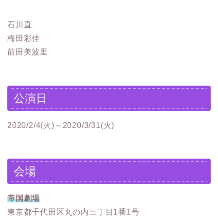
石川直
梅田彩佳
前田美波里
公演日
2020/2/4(火)～2020/3/31(火)
会場
帝国劇場
東京都千代田区丸の内三丁目1番1号