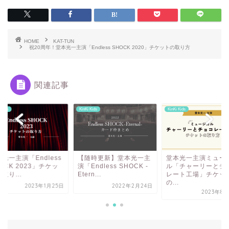
HOME
KAT-TUN
祝20周年！堂本光一主演「Endless SHOCK 2020」チケットの取り方
関連記事
 Kids
KinKi Kids
KinKi Kids
光一主演「Endless
【随時更新】堂本光一主
堂本光一主演ミュー
OCK 2023」チケッ
演「Endless SHOCK -
ル「チャーリーとチ
取り...
Etern...
レート工場」チケッ
の...
2023年1月25日
2022年2月24日
2023年8月