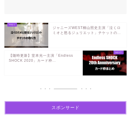
ジャニーズWEST桐山照史主演「泣くロ
ミオと怒るジュリエット」チケットの...
【随時更新】堂本光一主演「Endless
SHOCK 2020」カード枠...
スポンサード