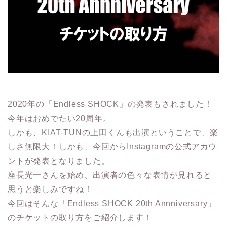
2020年の「Endless SHOCK」の発表もされました！
今年はおめでたい20周年。
しかも、KIAT-TUNの上田くんも出演ということで、楽
しさ無限大！しかも、今回からInstagramの公式アカウ
ントが発表となりました。
座長光一さんを始め、出演者の色々な表情が見れると
思うと楽しみですね！
今回はそんな「Endless SHOCK 20th Annniversary」
のチケットの取り方をご紹介します！