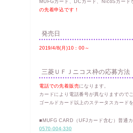
MUFGカード、DCカード、NicoSカー
の先着申込です！
発売日
2019/4/8(月)10：00～
三菱ＵＦＪニコス枠の応募方法
電話での先着販売
になります。
カードにより電話番号が異なりますので
ゴールドカード以上のステータスカード
■MUFG CARD（UFJカード含む）普通
0570-004-330