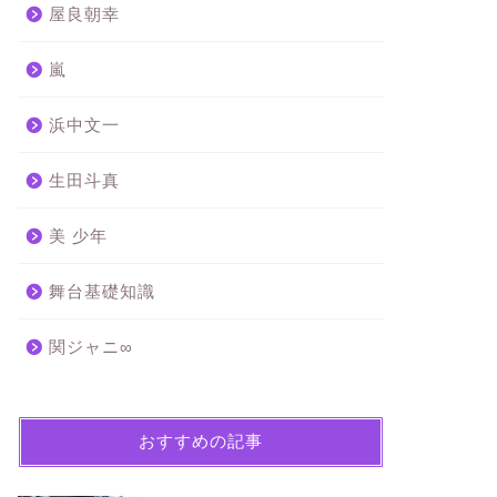
屋良朝幸
嵐
浜中文一
生田斗真
美 少年
舞台基礎知識
関ジャニ∞
おすすめの記事