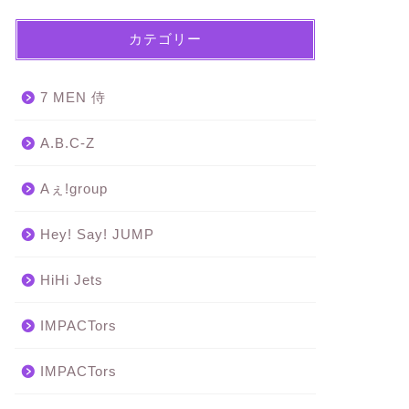
カテゴリー
7 MEN 侍
A.B.C-Z
Aぇ!group
Hey! Say! JUMP
HiHi Jets
IMPACTors
IMPACTors