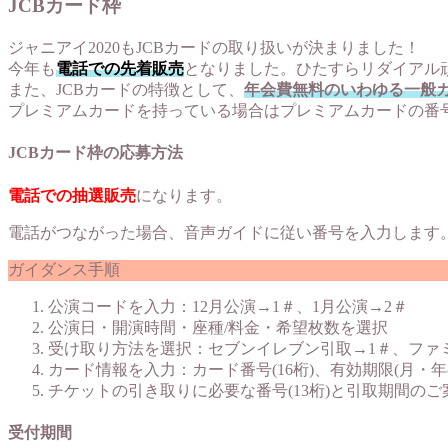
JCBカード枠
ジャニアイ2020もJCBカードの取り扱いが決まりました！
今年も
電話での先着販売
となりました。ひたすらリダイアル
また、JCBカードの特徴として、
年会費無料のいわゆる一般
プレミアムカードを持っている場合はプレミアムカードの番
JCBカード枠の応募方法
電話での抽選販売
になります。
電話がつながった場合、音声ガイドに従い番号を入力します
ガイダンス手順
公演コードを入力：12月公演→1＃、1月公演→2＃
公演日・開演時間・座種/料金・希望枚数を選択
受け取り方法を選択：セブンイレブン引取→1＃、ファ
カード情報を入力：カード番号(16桁)、有効期限(月・年
チケットの引き取りに必要な番号(13桁)と引取期間の
受付期間