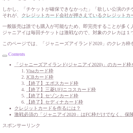
しかし、「チケットが確保できなかった」「欲しい公演のチ
それが、
クレジットカード会社が押さえているクレジットカ
一般販売は誰でも購入が可能なため、即完売することが多く
ジャニアイは毎回チケットは激戦なので、対象のクレカは１
このページでは、「ジャニーズアイランド2020」のクレカ
Contents
「ジャニーズアイランド(ジャニアイ2020)」のカード
Visaカード枠
JCBカード枠
【終了】エポスカード枠
【終了】三菱UFJニコスカード枠
【終了】セゾンカード枠
【終了】セディナカード枠
クレジットカードを作るには？
激戦必須の「ジャニアイ2020」はFC枠だけでなく、
スポンサーリンク