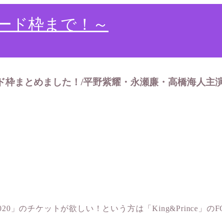
ード枠まで！～
ード枠まとめました！/平野紫耀・永瀬廉・高橋海人主
020」のチケットが欲しい！という方は「King&Princ