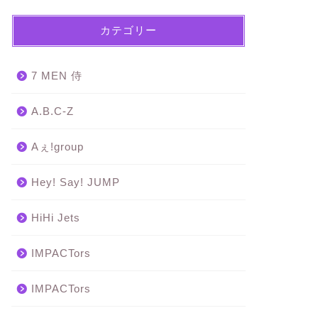
カテゴリー
7 MEN 侍
A.B.C-Z
Aぇ!group
Hey! Say! JUMP
HiHi Jets
IMPACTors
IMPACTors