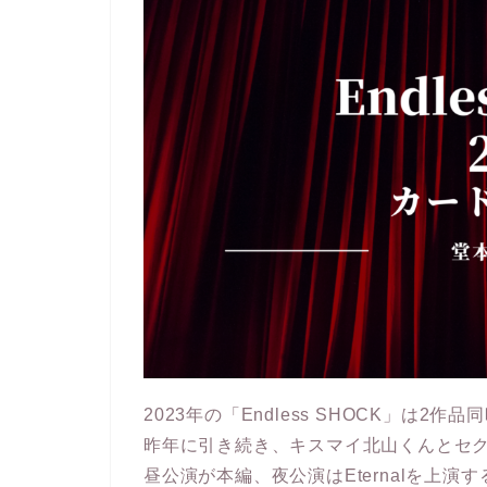
2023年の「Endless SHOCK」は2作
昨年に引き続き、キスマイ北山くんとセ
昼公演が本編、夜公演はEternalを上