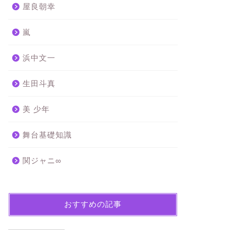
屋良朝幸
嵐
浜中文一
生田斗真
美 少年
舞台基礎知識
関ジャニ∞
おすすめの記事