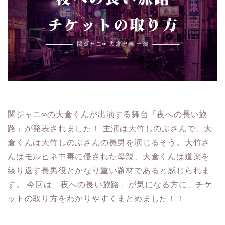
関ジャニ∞の大倉くんが出演する舞台「夜への長い旅
路」が発表されました！ 主演は大竹しのぶさんで、大
倉くんは大竹しのぶさんの長男を演じるそう。大竹さ
んはモルヒネ中毒に侵された母親、大倉くんは道楽を
繰り返す長男役とかなり重い題材であると感じられま
す。 今回は「夜への長い旅路」が気になる方に、チケ
ットの取り方をわかりやすくまとめました！！