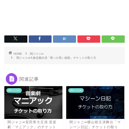
HOME
関ジャニ∞
関ジャニ∞大倉忠義出演「夜への長い旅路」チケットの取り方
関連記事
関ジャニ∞
関ジャニ∞
関ジャニ∞安田章大主演 音楽
関ジャニ∞横山裕主演舞台「マ
劇「マニアック」のチケット
シーン日記」チケットの取り