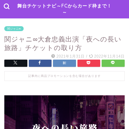
舞台チケットナビ～FCからカード枠まで！
～
関ジャニ∞
関ジャニ∞大倉忠義出演「夜への長い
旅路」チケットの取り方
2021年1月31日
/
2022年11月14日
記事内に商品プロモーションを含む場合があります