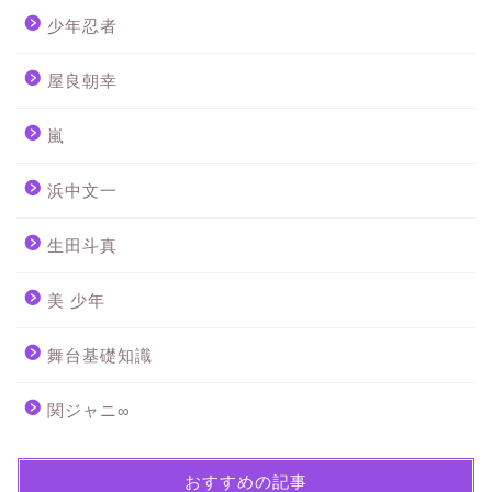
少年忍者
屋良朝幸
嵐
浜中文一
生田斗真
美 少年
舞台基礎知識
関ジャニ∞
おすすめの記事