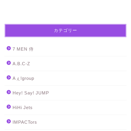
カテゴリー
7 MEN 侍
A.B.C-Z
Aぇ!group
Hey! Say! JUMP
HiHi Jets
IMPACTors