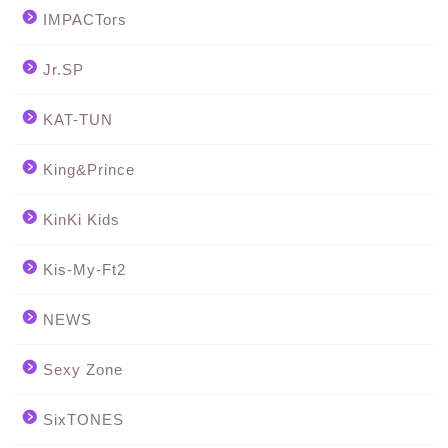
IMPACTors
Jr.SP
KAT-TUN
King&Prince
KinKi Kids
Kis-My-Ft2
NEWS
Sexy Zone
SixTONES